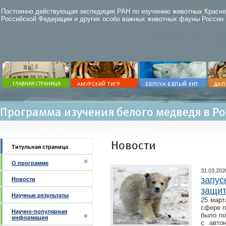
Постоянно действующая экспедиция РАН по изучению животных Красно
Российской Федерации и других особо важных животных фауны России
Программа изучения белого медведя в Р
Новости
Титульная страница
О программе
31.03.202
запус
Новости
защит
Научные результаты
25 март
сфере п
Научно-популярная
было по
информация
с авто