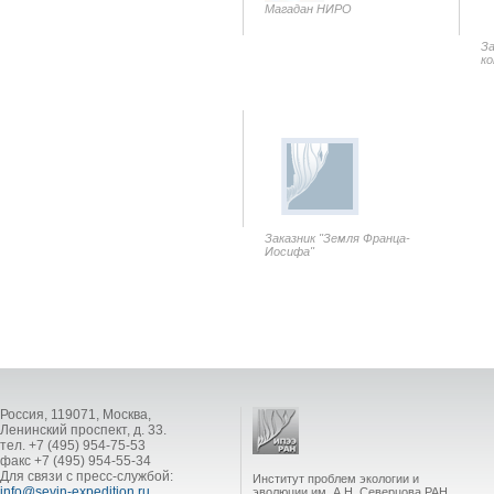
Магадан НИРО
За
ко
Заказник "Земля Франца-
Иосифа"
Россия, 119071, Москва,
Ленинский проспект, д. 33.
тел. +7 (495) 954-75-53
факс +7 (495) 954-55-34
Для связи с пресс-службой:
Институт проблем экологии и
info@sevin-expedition.ru
эволюции им. А.Н. Северцова РАН