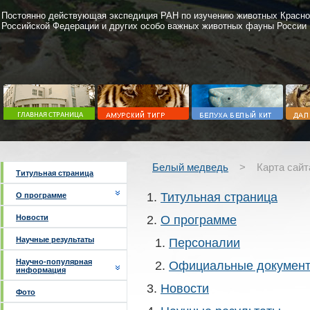
Постоянно действующая экспедиция РАН по изучению животных Красно
Российской Федерации и других особо важных животных фауны России
Белый медведь
>
Карта сайт
Титульная страница
Титульная страница
О программе
Новости
О программе
Научные результаты
Персоналии
Научно-популярная
Официальные докумен
информация
Новости
Фото