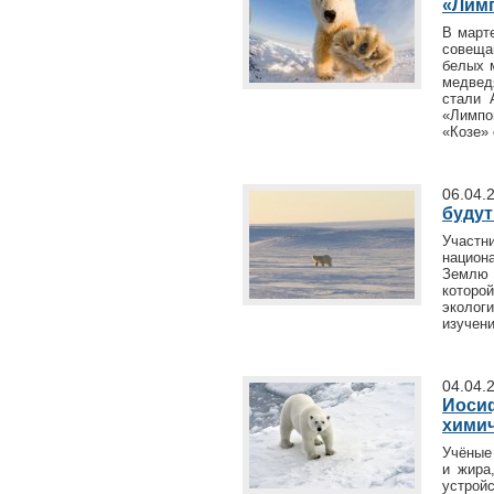
«Лим
В март
совеща
белых 
медвед
стали 
«Лимпо
«Козе» 
06.04.
будут
Участн
национ
Землю 
которо
эколог
изучен
04.04.
Иоси
химич
Учёные
и жира
устрой