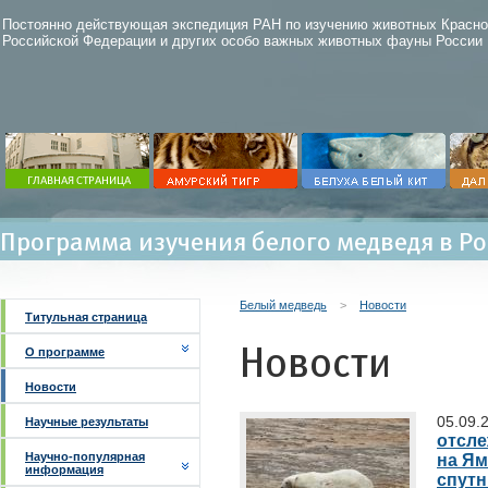
Постоянно действующая экспедиция РАН по изучению животных Красно
Российской Федерации и других особо важных животных фауны России
Программа изучения белого медведя в Р
Белый медведь
>
Новости
Титульная страница
Новости
О программе
Новости
05.09.
Научные результаты
отсл
Научно-популярная
на Ям
информация
спут