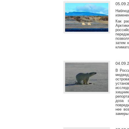
05.09.
Наблюд
измене
Как ра
Арктик
россий
передае
позвол
затем 
климата
04.09.
В Росс
медвед
остров
устано
исслед
хищни
репорта
доза с
повред
нее во
замеры 