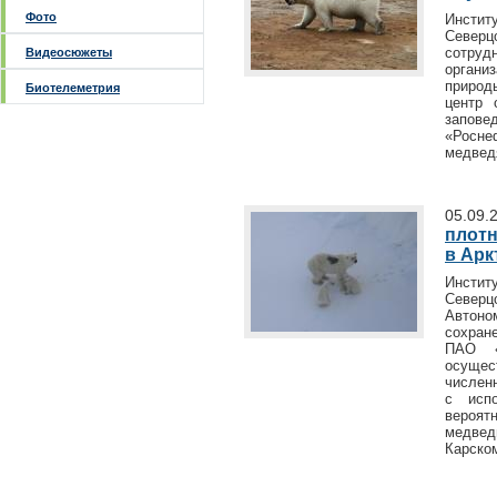
Фото
Инсти
Север
сотру
Видеосюжеты
органи
природ
Биотелеметрия
центр 
запове
«Росне
медвед
05.09.
плотн
в Арк
Инсти
Северц
Автоно
сохран
ПАО «
осуще
числен
с испо
вероят
медвед
Карско