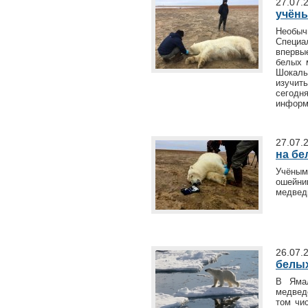
27.07.
учён
Необы
Специ
впервы
белых
м
Шокал
изучит
сегодн
информ
27.07.
на бе
Учёным
ошейни
медвед
26.07.
белых
В Ямал
медвед
том чи